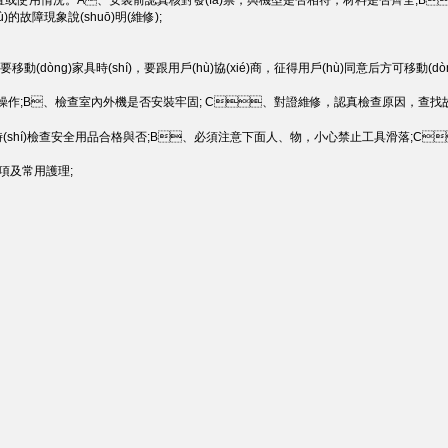
的安裝位置或使用情況。A、安裝前認真核對發(fā)票，與機型是否相符，材料是否齊
)的故障現象說(shuō)明(維修);
要移動(dòng)家具時(shí)，要跟用戶(hù)協(xié)商，征得用戶(hù)同意后方可移動(d
作;B、檢查室內外機是否安裝牢固; C、對證維修，認真檢查原因，查找故障
(shí)檢查安全用品合格與否;B、必須注意下面人、物，小心禁止工具滑落;C、安
。
意事項及常用護理;