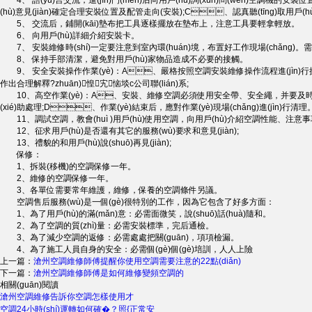
4、 語(yǔ)言交流，進(jìn)門(mén)后向用戶(hù)詢(xún)問(wèn)空調機
(hù)意見(jiàn)確定合理安裝位置及配管走向(安裝);C、認真聽(tīng)取用戶(hù
5、 交流后，鋪開(kāi)墊布把工具逐樣擺放在墊布上，注意工具要輕拿輕放。
6、 向用戶(hù)詳細介紹安裝卡。
7、 安裝維修時(shí)一定要注意到室內環(huán)境，布置好工作現場(chǎng)。需
8、 保持手部清潔，避免對用戶(hù)家物品造成不必要的接觸。
9、 安全安裝操作作業(yè)：A、嚴格按照空調安裝維修操作流程進(jìn)行操
作出合理解釋?zhuān)惶宄恼埮c公司聯(lián)系;
10、高空作業(yè)：A、安裝、維修空調必須使用安全帶、安全繩，并要及時
(xié)助處理;D、作業(yè)結束后，應對作業(yè)現場(chǎng)進(jìn)行清理
11、調試空調，教會(huì )用戶(hù)使用空調，向用戶(hù)介紹空調性能、注
12、征求用戶(hù)是否還有其它的服務(wù)要求和意見(jiàn);
13、禮貌的和用戶(hù)說(shuō)再見(jiàn);
保修：
1、拆裝(移機)的空調保修一年。
2、維修的空調保修一年。
3、各單位需要常年維護，維修，保養的空調條件另議。
空調售后服務(wù)是一個(gè)很特別的工作，因為它包含了好多方面：
1、為了用戶(hù)的滿(mǎn)意：必需面微笑，說(shuō)話(huà)隨和。
2、為了空調的質(zhì)量：必需安裝標準，完后通檢。
3、為了減少空調的返修：必需處處把關(guān)，項項檢漏。
4、為了施工人員自身的安全：必需個(gè)個(gè)培訓，人人上險
上一篇：
滄州空調維修師傅提醒你使用空調需要注意的22點(diǎn)
下一篇：
滄州空調維修師傅是如何維修變頻空調的
相關(guān)閱讀
滄州空調維修告訴你空調怎樣使用才
空調24小時(shí)運轉如何確�？照{正常安