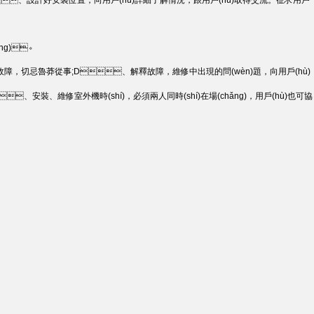
全;B、設計好安裝位置，向用戶(hù)詳細了解情況，跟用戶(hù)取得交流。征求用戶
òng)。
，切忌魯莽從事;D、解釋故障，維修中出現的問(wèn)題，向用戶(hù)
裝、維修室外機時(shí)，必須兩人同時(shí)在場(chǎng)，用戶(hù)也可協