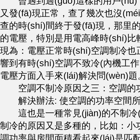
曾遇到過(guò)這樣的用戶(hù)
又發(fā)現正常，查了幾次也沒(méi)
查的時(shí)間終于發(fā)現，那里
的電壓，特別是用電高峰時(shí
現為：電壓正常時(shí)空調制冷也正常
響到有時(shí)空調不致冷(內機工作
電壓方面入手來(lái)解決問(wèn)題
空調不制冷原因之三：空調的功
解決辦法: 使空調的功率空間所
這也是一種常見(jiàn)的不制冷(
制冷的原因又是多種的，比如：小
調功率與房間面積看起來(lái)是匹