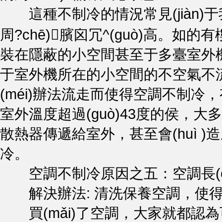
這種不制冷的情況常見(jiàn)
周?chē)臏囟冗^(guò)高。如的
裝在隱蔽的小空間甚至于多臺室外機放
于室外機所在的小空間的不空氣不流通
(méi)辦法流走而使得空調不制冷
室外溫度超過(guò)43度的侯，
散熱器傳遞給室外，甚至會(huì 
冷。
空調不制冷原因之五：空調長(chán
解決辦法: 清洗保養空調，使得
買(mǎi)了空調，大家就都認為可