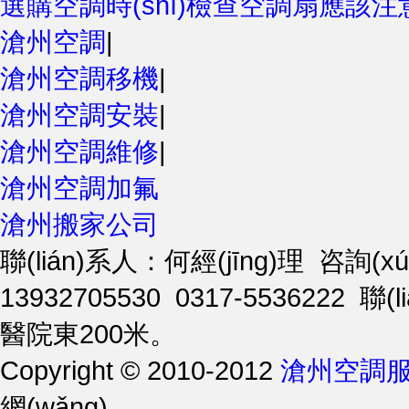
選購空調時(shí)檢查空調扇應該
滄州空調
|
滄州空調移機
|
滄州空調安裝
|
滄州空調維修
|
滄州空調加氟
滄州搬家公司
聯(lián)系人：何經(jīng)理 咨詢(xún
13932705530 0317-5536222
醫院東200米。
Copyright © 2010-2012
滄州空調服
網(wǎng)