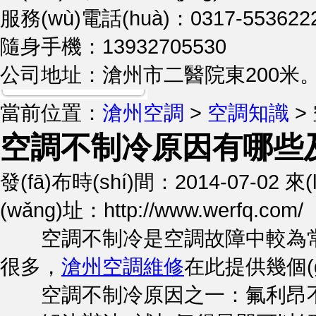
服務(wù)電話(huà)：0317-553622
隨身手機：13932705530
公司地址：滄州市二醫院東200米
當前位置：
滄州空調
>
空調知識
>
空調不制冷原因有哪些
發(fā)布時(shí)間：2014-07-02
(wǎng)址：http://www.werfq.com/
空調不制冷是空調故障中較為常見(j
很多，
滄州空調維修
在此提供幾個(
空調不制冷原因之一：氟利昂不夠(俗