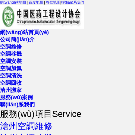
網(wǎng)站地圖
|
百度地圖
|
谷歌地圖
|
聯(lián)系我們
網(wǎng)站首頁(yè)
公司簡(jiǎn)介
空調維修
空調移機
空調安裝
空調加氟
空調清洗
空調回收
滄州搬家
服務(wù)案例
聯(lián)系我們
服務(wù)項目
Service
滄州空調維修