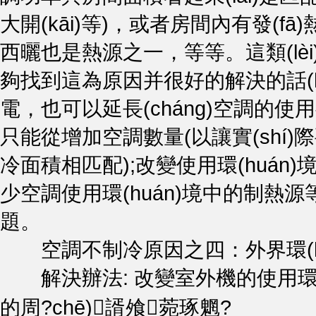
大開(kāi)等)，或者房間內有發(fā
西曬也是熱源之一，等等。這類(l
夠找到這為原因并很好的解決的話(huà)
電，也可以延長(cháng)空調的使用壽
只能從增加空調數量(以讓實(shí
冷面積相匹配);改變使用環(huán)
少空調使用環(huán)境中的制熱源等
題。
空調不制冷原因之四：外界環(huá
解決辦法: 改變室外機的使用環(hu
的周?chē)諝飧菀琢魍?