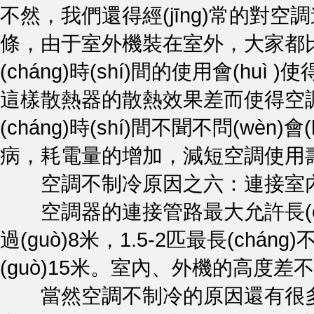
不然，我們還得經(jīng)常的對空
條，由于室外機裝在室外，大
(cháng)時(shí)間的使用會(h
這樣散熱器的散熱效果差而使得空調不
(cháng)時(shí)間不聞不問(wèn)
病，耗電量的增加，減短空調使用
空調不制冷原因之六：連接室內機和室
空調器的連接管路最大允許長(chá
過(guò)8米，1.5-2匹最長(chán
(guò)15米。室內、外機的高度差
當然空調不制冷的原因還有很多方面