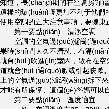
知道，長(cháng)期的在空調房?jì)
這樣的環(huán)境更加不利于他們的健
使用空調的五大注意事項，要
第一要點(diǎn)：清潔空調
空調的空氣過(guò)濾崗(過(guò)濾膜
果時(shí)間太久不清洗，布滿(mǎ
就會(huì )吹進(jìn)室內，散布在空
道就會(huì )過(guò)敏或引起咳嗽
上的空氣過(guò)濾網(wǎng)拆下來(
才能有所保障。這個(gè)爸媽可以自
第二要點(diǎn)：溫度適宜