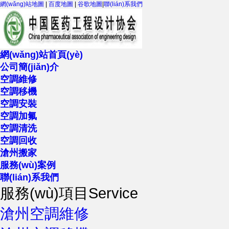
網(wǎng)站地圖
|
百度地圖
|
谷歌地圖
|
聯(lián)系我們
網(wǎng)站首頁(yè)
公司簡(jiǎn)介
空調維修
空調移機
空調安裝
空調加氟
空調清洗
空調回收
滄州搬家
服務(wù)案例
聯(lián)系我們
服務(wù)項目
Service
滄州空調維修