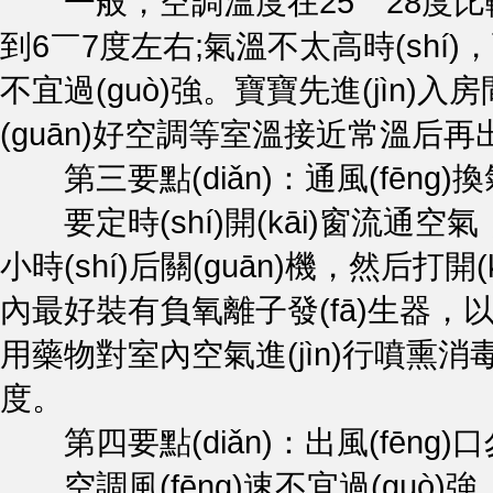
一般，空調溫度在25￣28度比較適宜
到6￣7度左右;氣溫不太高時(shí)
不宜過(guò)強。寶寶先進(jìn
(guān)好空調等室溫接近常溫后再出去
第三要點(diǎn)：通風(fēng)換
要定時(shí)開(kāi)窗流通空氣
小時(shí)后關(guān)機，然后打開(
內最好裝有負氧離子發(fā)生器，以
用藥物對室內空氣進(jìn)行噴熏消毒
度。
第四要點(diǎn)：出風(fēng)
空調風(fēng)速不宜過(guò)強