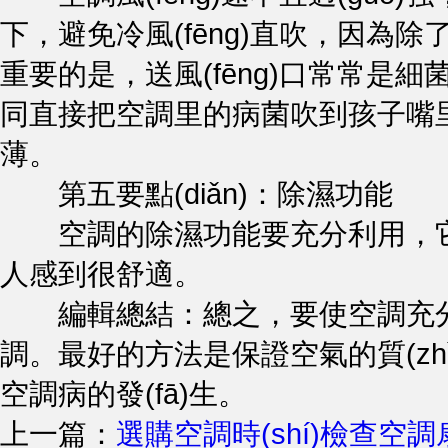
下，避免冷風(fēng)直吹，因為除了
重要的是，送風(fēng)口常常是細菌滋生
同直接把空調里的病菌吹到孩子嘴里。
薄。
第五要點(diǎn)：除濕功能
空調的除濕功能要充分利用，它不會(h
人感到很舒適。
編輯總結：總之，要使空調充分發(f
調。最好的方法是保證空氣的質(zhì)量
空調病的發(fā)生。
上一篇：
選購空調時(shí)檢查空