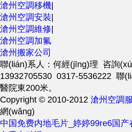
滄州空調移機
|
滄州空調安裝
|
滄州空調維修
|
滄州空調加氟
滄州搬家公司
聯(lián)系人：何經(jīng)理 咨詢(xún
13932705530 0317-5536222
醫院東200米。
Copyright © 2010-2012
滄州空調服
網(wǎng)
中国免费内地毛片_婷婷99re6国产