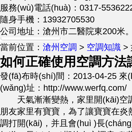
服務(wù)電話(huà)：0317-553622
隨身手機：13932705530
公司地址：滄州市二醫院東200米
當前位置：
滄州空調
>
空調知識
>
如何正確使用空調方法
發(fā)布時(shí)間：2013-04-25
(wǎng)址：http://www.werfq.com/
天氣漸漸變熱，家里開(kāi)空調的機
朋友家里有寶寶，為了讓寶寶在炎熱的
調打開(kāi)，并且會(huì )長(chá