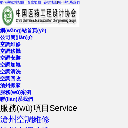
網(wǎng)站地圖
|
百度地圖
|
谷歌地圖
|
聯(lián)系我們
網(wǎng)站首頁(yè)
公司簡(jiǎn)介
空調維修
空調移機
空調安裝
空調加氟
空調清洗
空調回收
滄州搬家
服務(wù)案例
聯(lián)系我們
服務(wù)項目
Service
滄州空調維修