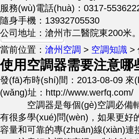
服務(wù)電話(huà)：0317-553622
隨身手機：13932705530
公司地址：滄州市二醫院東200米
當前位置：
滄州空調
>
空調知識
>
使用空調器需要注意哪些要
發(fā)布時(shí)間：2013-08-09
(wǎng)址：http://www.werfq.com/
空調器是每個(gè)空調必備輔助工
有很多學(xué)問(wèn)，
容量和可靠的專(zhuān)線(xiàn)連