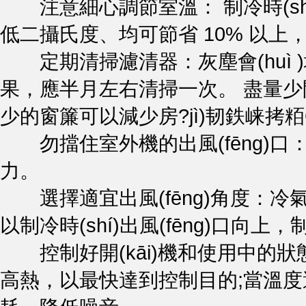
注意細心調節室溫： 制冷時(shí)
低二攝氏度、均可節省 10% 以上
定期清掃濾清器：灰塵會(huì )堵
果，應半月左右清掃一次。 盡量少開
少的窗簾可以減少房?jì)韧鉄崃拷粨Q
勿擋住室外機的出風(fēng)口：否則也
力。
選擇適宜出風(fēng)角度：冷氣流比空
以制冷時(shí)出風(fēng)口向上，制
控制好開(kāi)機和使用中的狀態(tài)
高熱，以最快達到控制目的;當溫度適宜時(s