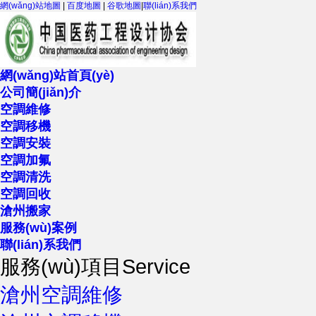
網(wǎng)站地圖
|
百度地圖
|
谷歌地圖
|
聯(lián)系我們
網(wǎng)站首頁(yè)
公司簡(jiǎn)介
空調維修
空調移機
空調安裝
空調加氟
空調清洗
空調回收
滄州搬家
服務(wù)案例
聯(lián)系我們
服務(wù)項目
Service
滄州空調維修