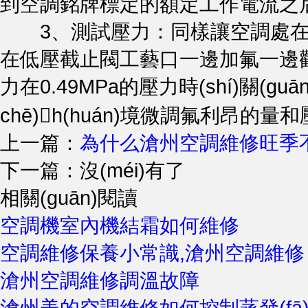
到空調銘牌標定的額定工作電流之后關(
3、測試壓力：同樣讓空調處在制冷
在低壓截止閥工藝口一邊加氟一邊觀(g
力在0.49MPa的壓力時(shí)關(gu
chē)h(huán)境微調氟利昂的量和
上一篇：
為什么滄州空調維修旺季
下一篇：沒(méi)有了
相關(guān)閱讀
空調機室內機結霜如何維修
空調維修保養小常識,滄州空調維修
滄州空調維修調溫故障
滄州美的空調維修如何控制蒸發(fā