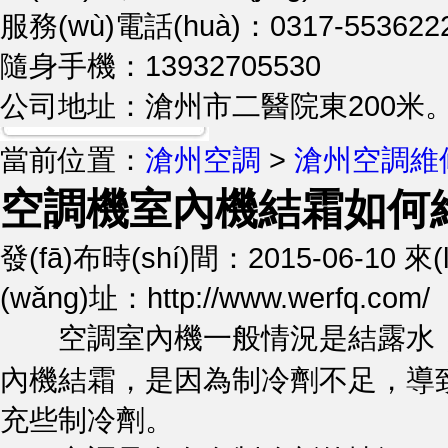
服務(wù)電話(huà)：0317-553622
隨身手機：13932705530
公司地址：滄州市二醫院東200米
當前位置：
滄州空調
>
滄州空調維
空調機室內機結霜如何
發(fā)布時(shí)間：2015-06-10
(wǎng)址：http://www.werfq.com/
空調室內機一般情況是結露水
內機結霜，是因為制冷劑不足，
充些制冷劑。